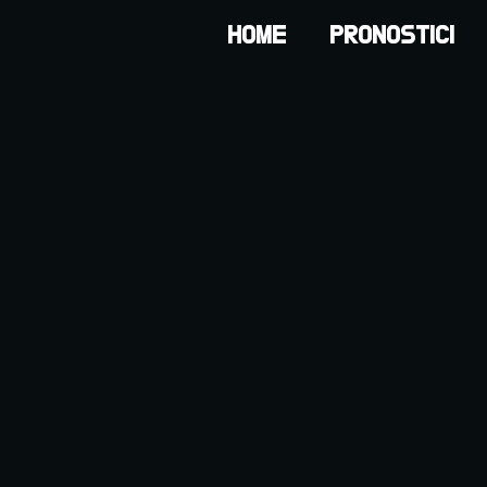
HOME
PRONOSTICI