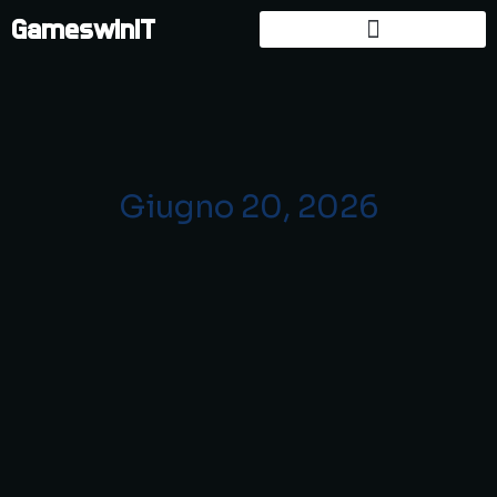
GameswinIT
Giugno 20, 2026
Slot Online Che Pagano di Più Oggi: Guida
Completa