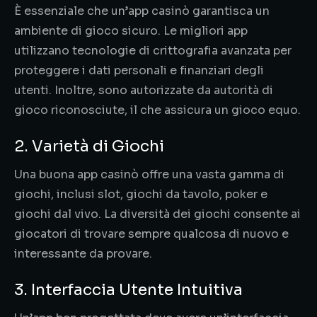
È essenziale che un’app casinò garantisca un
ambiente di gioco sicuro. Le migliori app
utilizzano tecnologie di crittografia avanzata per
proteggere i dati personali e finanziari degli
utenti. Inoltre, sono autorizzate da autorità di
gioco riconosciute, il che assicura un gioco equo.
2. Varietà di Giochi
Una buona app casinò offre una vasta gamma di
giochi, inclusi slot, giochi da tavolo, poker e
giochi dal vivo. La diversità dei giochi consente ai
giocatori di trovare sempre qualcosa di nuovo e
interessante da provare.
3. Interfaccia Utente Intuitiva