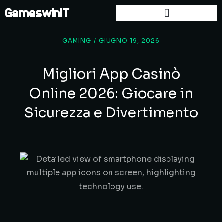
GameswinIT
GAMING
/
GIUGNO 19, 2026
Migliori App Casinò
Online 2026: Giocare in
Sicurezza e Divertimento