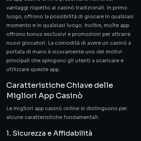
vantaggi rispetto ai casinò tradizionali. In primo
luogo, offrono la possibilità di giocare in qualsiasi
momento e in qualsiasi luogo. Inoltre, molte app
offrono bonus esclusivi e promozioni per attrarre
nuovi giocatori. La comodità di avere un casinò a
portata di mano è sicuramente uno dei motivi
principali che spingono gli utenti a scaricare e
utilizzare queste app.
Caratteristiche Chiave delle
Migliori App Casinò
Le migliori app casinò online si distinguono per
alcune caratteristiche fondamentali:
1. Sicurezza e Affidabilità