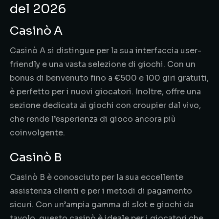
del 2026
Casinò A
Casinò A si distingue per la sua interfaccia user-
friendly e una vasta selezione di giochi. Con un
bonus di benvenuto fino a €500 e 100 giri gratuiti,
è perfetto per i nuovi giocatori. Inoltre, offre una
sezione dedicata ai giochi con croupier dal vivo,
che rende l’esperienza di gioco ancora più
coinvolgente.
Casinò B
Casinò B è conosciuto per la sua eccellente
assistenza clienti e per i metodi di pagamento
sicuri. Con un’ampia gamma di slot e giochi da
tavolo, questo casinò è ideale per i giocatori che