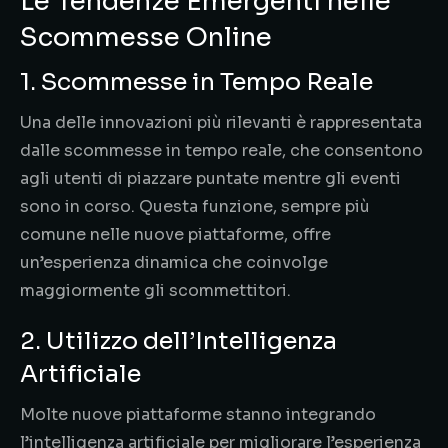
Le Tendenze Emergenti nelle
Scommesse Online
1. Scommesse in Tempo Reale
Una delle innovazioni più rilevanti è rappresentata
dalle scommesse in tempo reale, che consentono
agli utenti di piazzare puntate mentre gli eventi
sono in corso. Questa funzione, sempre più
comune nelle nuove piattaforme, offre
un’esperienza dinamica che coinvolge
maggiormente gli scommettitori.
2. Utilizzo dell’Intelligenza
Artificiale
Molte nuove piattaforme stanno integrando
l’intelligenza artificiale per migliorare l’esperienza