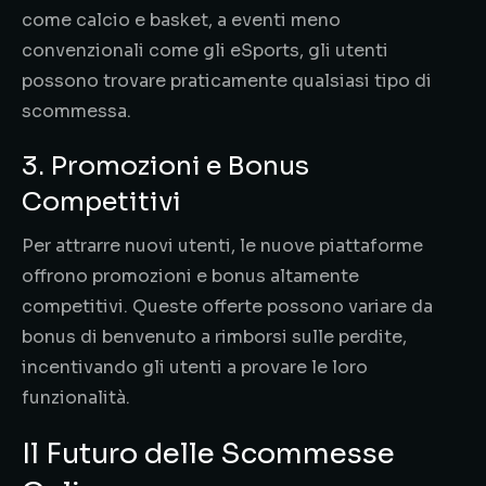
come calcio e basket, a eventi meno
convenzionali come gli eSports, gli utenti
possono trovare praticamente qualsiasi tipo di
scommessa.
3. Promozioni e Bonus
Competitivi
Per attrarre nuovi utenti, le nuove piattaforme
offrono promozioni e bonus altamente
competitivi. Queste offerte possono variare da
bonus di benvenuto a rimborsi sulle perdite,
incentivando gli utenti a provare le loro
funzionalità.
Il Futuro delle Scommesse