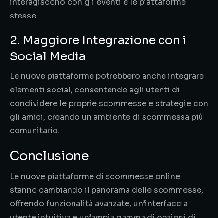
interagiscono con gli eventi e le piattaforme
stesse.
2. Maggiore Integrazione con i
Social Media
Le nuove piattaforme potrebbero anche integrare
elementi social, consentendo agli utenti di
condividere le proprie scommesse e strategie con
gli amici, creando un ambiente di scommessa più
comunitario.
Conclusione
Le nuove piattaforme di scommesse online
stanno cambiando il panorama delle scommesse,
offrendo funzionalità avanzate, un’interfaccia
utente intuitiva e un’ampia gamma di opzioni di