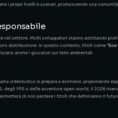
re i propri livelli e scenari, promuovendo una comunità 
esponsabile
le nel settore. Molti sviluppatori stanno adottando prat
 loro distribuzione. In questo contesto, titoli come
“Eco
zzano anche i giocatori sui temi ambientali.
rama videoludico si prepara a evolversi, proponendo es
G, degli FPS o delle avventure open-world, il 2026 riser
permetterà di non perdere i titoli che definiranno il futu