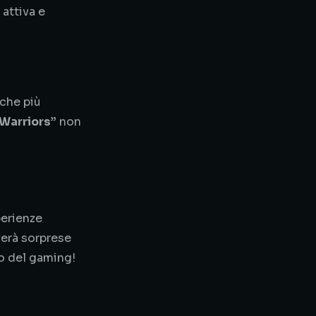
attiva e
iche più
 Warriors”
non
perienze
verà sorprese
ro del gaming!