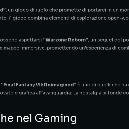
nd”
, un gioco di ruolo che promette di portarci in un m
nte, il gioco combina elementi di esplorazione open-wo
 possono aspettarsi
“Warzone Reborn”
, un sequel del p
 e mappe immersive, promettendo un’esperienza di com
.
“Final Fantasy VII: Reimagined”
è uno di quelli che ha
ovato e grafica all’avanguardia. La nostalgia si fonde c
che nel Gaming