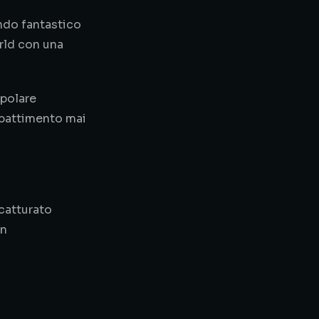
ondo fantastico
rld con una
opolare
battimento mai
 catturato
on