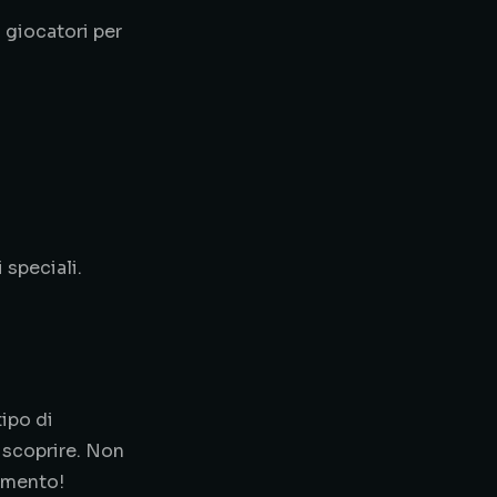
i giocatori per
 speciali.
ipo di
 scoprire. Non
timento!