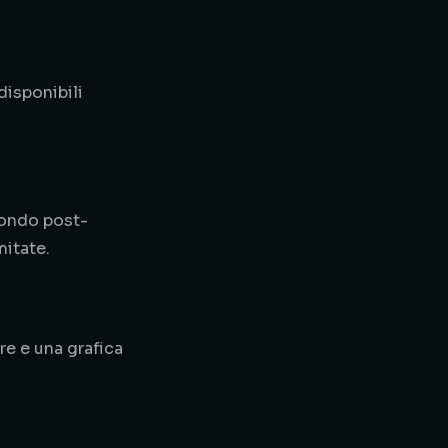
disponibili
mondo post-
mitate.
e e una grafica