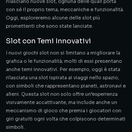
rilasciano nuove slot, ognuna delle quali porta
con sé il proprio tema, meccaniche e funzionalità.
Oggi, esploreremo alcune delle slot più
promettenti che sono state lanciate.
Slot con Temi Innovativi
I nuovi giochi slot non si limitano a migliorare la
grafica o le funzionalità; molti di essi presentano
anche temi innovativi. Per esempio, oggi è stata
rilasciata una slot ispirata ai viaggi nello spazio,
con simboli che rappresentano pianeti, astronavi e
alieni. Questa slot non solo offre un’esperienza
visivamente accattivante, ma include anche un
meccanismo di gioco che premia i giocatori con
giri gratuiti ogni volta che colpiscono determinati
simboli.