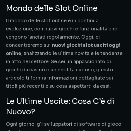
Mondo delle Slot Online
Il mondo delle slot online è in continua
evoluzione, con nuovi giochi e funzionalità che
vengono lanciati regolarmente. Oggi, ci
concentreremo sui
nuovi giochi slot usciti oggi
online
, analizzando le ultime novità e le tendenze
in atto nel settore. Se sei un appassionato di
giochi da casinò o un neofita curioso, questo
articolo ti fornirà informazioni dettagliate sui
titoli più recenti e su cosa aspettarti da essi.
Le Ultime Uscite: Cosa C’è di
Nuovo?
Ogni giorno, gli sviluppatori di software di gioco