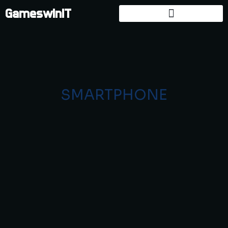
GameswinIT
SMARTPHONE
WHATSAPP DOWN NON FUNZIONA 19 LUGLIO