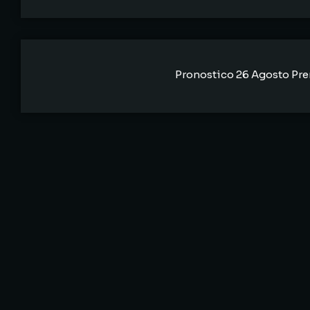
Pronostico 26 Agosto Pre