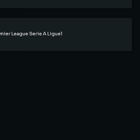
mier League Serie A Ligue1